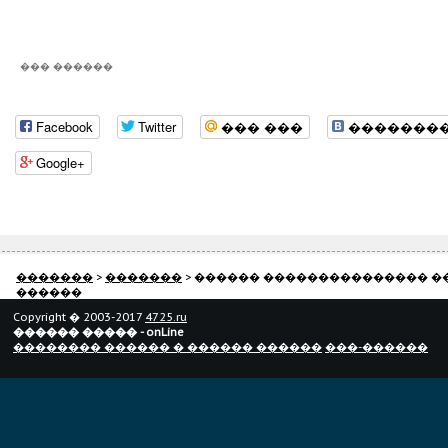
��� ������
Facebook
Twitter
��� ���
�������
Google+
�������
>
�������
> ������ ��������������� �
������
Copyright � 2003-2017
4725.ru
������ ����� - onLine
�������� ������ � ������ ������
���-������