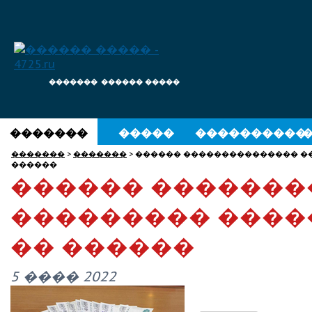
�������
������ �����
�������
�����
����������
�������
>
�������
> ������ ��������������� �
������
������ ������
��������� ����
�� ������
5 ���� 2022