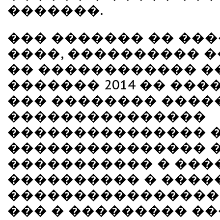
�������.
��� ������� �� ��
����, ���������� 
�� ������������ ��
������� 2014 �� ����
��� �������� ����
���������������
��������������� �
��������������� 
����������� � ���
���������� � ����
���������������� 
��� � ��������� ��