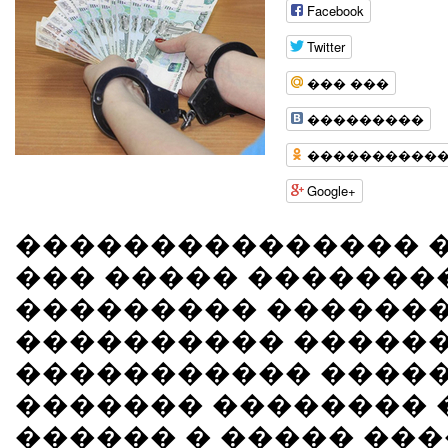
Facebook
Twitter
��� ���
���������
����������
Google+
��������������� 
��� ����� �������
��������� ������
���������� �����
����������� �����
������� �������� 
������ � ����� ��